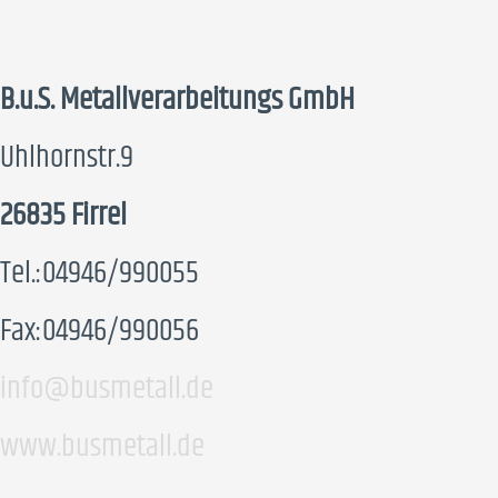
B.u.S. Metallverarbeitungs GmbH
Uhlhornstr.9
26835 Firrel
Tel.:04946/990055
Fax:04946/990056
info@busmetall.de
www.busmetall.de