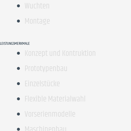
Wuchten
Montage
LEISTUNGSMERKMALE
Konzept und Kontruktion
Prototypenbau
Einzelstücke
Flexible Materialwahl
Vorserienmodelle
Maschinenbau