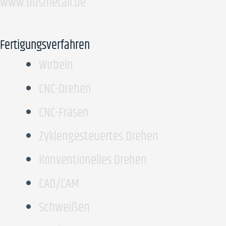
www.busmetall.de
Fertigungsverfahren
Wirbeln
CNC-Drehen
CNC-Fräsen
Zyklengesteuertes Drehen
Konventionelles Drehen
CAD/CAM
Schweißen