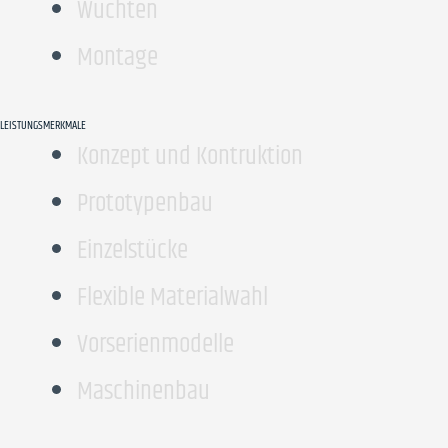
Wuchten
Montage
LEISTUNGSMERKMALE
Konzept und Kontruktion
Prototypenbau
Einzelstücke
Flexible Materialwahl
Vorserienmodelle
Maschinenbau