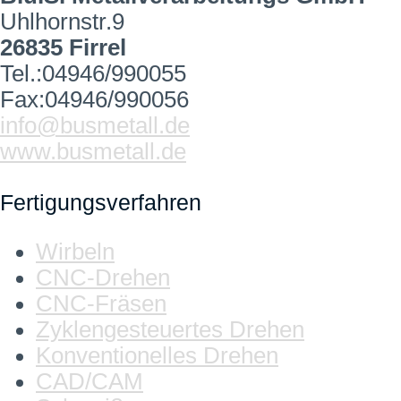
Uhlhornstr.9
26835 Firrel
Tel.:04946/990055
Fax:04946/990056
info@busmetall.de
www.busmetall.de
Fertigungsverfahren
Wirbeln
CNC-Drehen
CNC-Fräsen
Zyklengesteuertes Drehen
Konventionelles Drehen
CAD/CAM