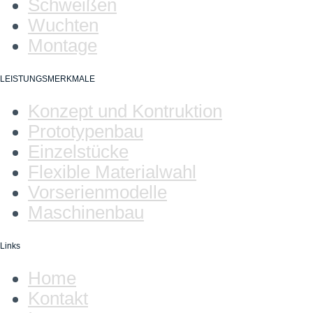
Schweißen
Wuchten
Montage
LEISTUNGSMERKMALE
Konzept und Kontruktion
Prototypenbau
Einzelstücke
Flexible Materialwahl
Vorserienmodelle
Maschinenbau
Links
Home
Kontakt